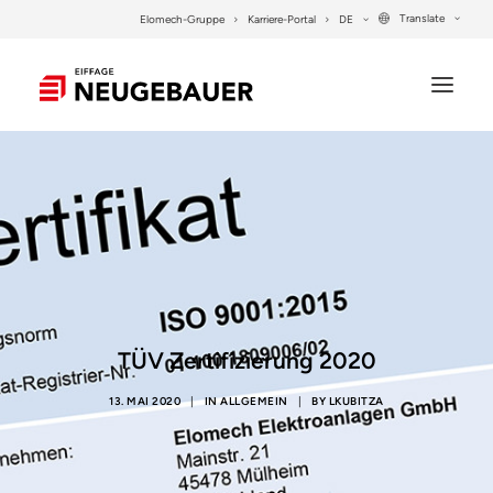
Translate
Elomech-Gruppe
Karriere-Portal
DE
UNTERNEHMEN
LEISTUNGEN
PROJEKTE
KONTAKT
TÜV Zertifizierung 2020
SEARCH
13. MAI 2020
|
IN
ALLGEMEIN
|
BY
LKUBITZA